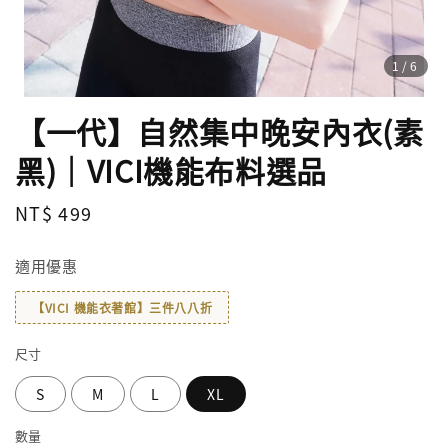
1
/6
【一代】自然集中晚安內衣(素
黑)｜VICI機能布料選品
Regular
NT$ 499
price
適用優惠
【VICI 機能衣著館】三件八八折
尺寸
S
M
L
XL
數量