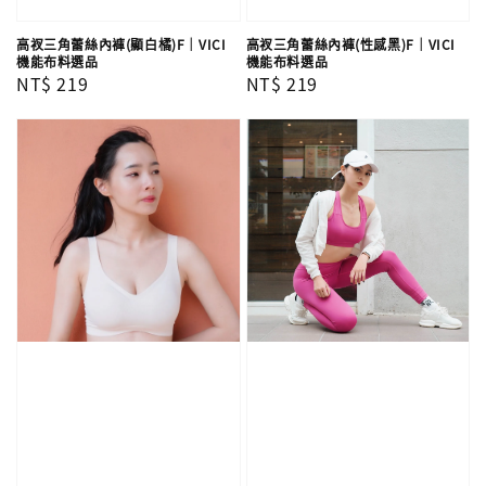
高衩三角蕾絲內褲(顯白橘)F｜VICI
高衩三角蕾絲內褲(性感黑)F｜VICI
機能布料選品
機能布料選品
Regular
NT$ 219
Regular
NT$ 219
price
price