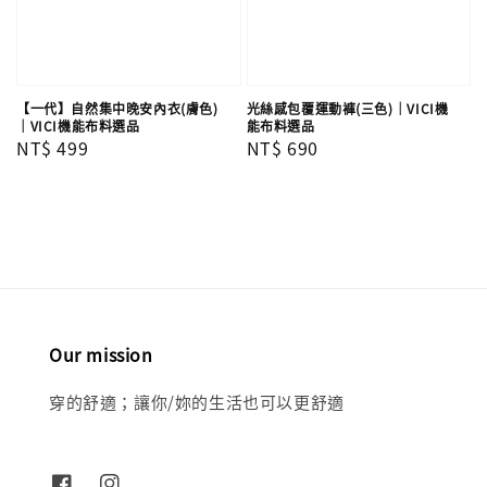
【一代】自然集中晚安內衣(膚色)
光絲感包覆運動褲(三色)｜VICI機
｜VICI機能布料選品
能布料選品
Regular
NT$ 499
Regular
NT$ 690
price
price
Our mission
穿的舒適；讓你/妳的生活也可以更舒適