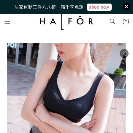
shop now
居家運動三件八八折｜滿千享免運