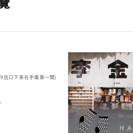
一覽
R9出口下來右手邊第一間)
示