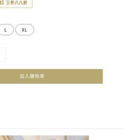
著館】三件八八折
L
XL
加入購物車