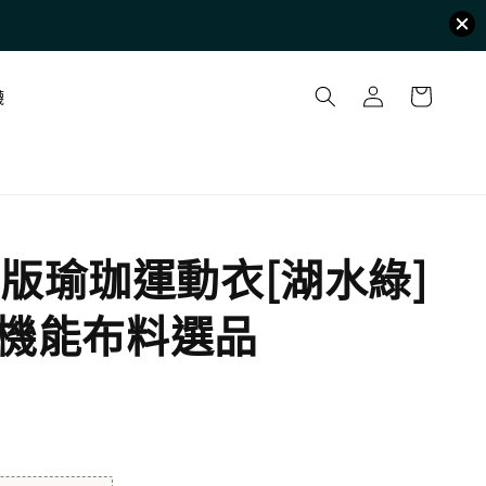
襪
版瑜珈運動衣[湖水綠]
CI機能布料選品