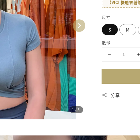
【VICI 機能衣
尺寸
S
M
數量
分享
1
/5