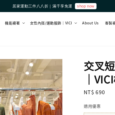
shop now
居家運動三件八八折｜滿千享免運
機能襪著
女性內搭/運動服飾｜VICI
About Us
客製
交叉短
｜VI
Regular
NT$ 690
price
適用優惠