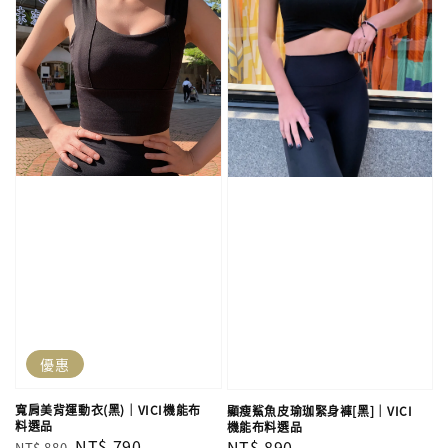
優惠
寬肩美背運動衣(黑)｜VICI機能布
顯瘦鯊魚皮瑜珈緊身褲[黑]｜VICI
料選品
機能布料選品
Regular
Sale
NT$ 790
Regular
NT$ 890
NT$ 880