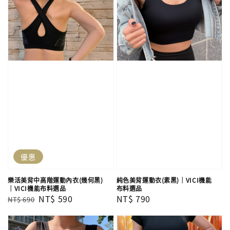
優惠
樂活美背中高階運動內衣(幾何黑)
純色美背運動衣(素黑)｜VICI機能
｜VICI機能布料選品
布料選品
Regular
Sale
NT$ 590
Regular
NT$ 790
NT$ 690
price
price
price