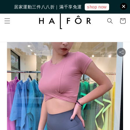
shop now
居家運動三件八八折｜滿千享免運