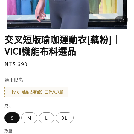
1
/5
交叉短版瑜珈運動衣[藕粉]｜
VICI機能布料選品
Regular
NT$ 690
price
適用優惠
【VICI 機能衣著館】三件八八折
尺寸
S
M
L
XL
數量