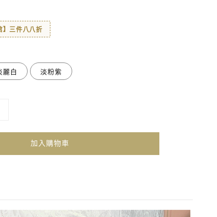
著館】三件八八折
淡麗白
淡粉紫
加入購物車