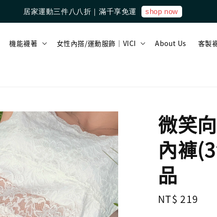
shop now
居家運動三件八八折｜滿千享免運
機能襪著
女性內搭/運動服飾｜VICI
About Us
客製
微笑向
內褲(3
品
Regular
NT$ 219
price