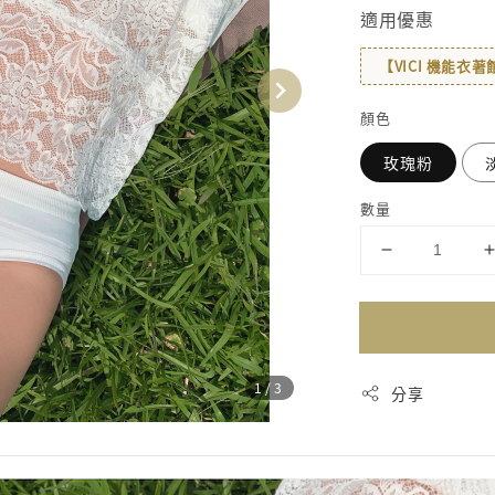
適用優惠
【VICI 機能衣
顏色
玫瑰粉
數量
1
/3
分享