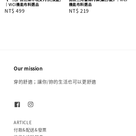
機能布料選品
｜VICI機能布料選品
Regular
NT$ 219
Regular
NT$ 499
price
price
Our mission
穿的舒適；讓你/妳的生活也可以更舒適
ARTICLE
付款&配送&發票