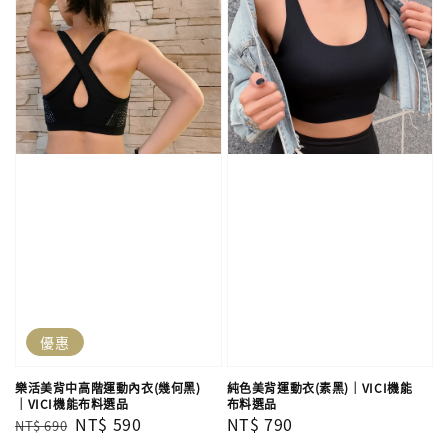
優惠
樂活美背中高階運動內衣(幾何黑)
純色美背運動衣(素黑)｜VICI機能
｜VICI機能布料選品
布料選品
Regular
Sale
NT$ 590
Regular
NT$ 790
NT$ 690
price
price
price