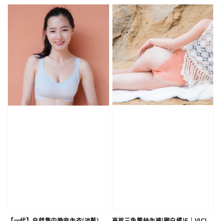
高衩三角蕾絲內褲(顯白橘)F｜VICI
【一代】自然集中晚安內衣(淡藍)