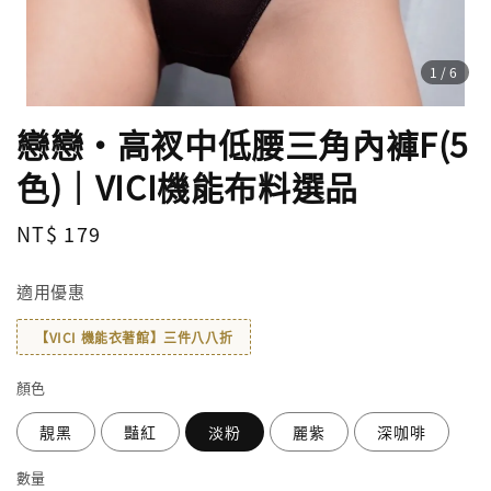
1
/6
戀戀・高衩中低腰三角內褲F(5
色)｜VICI機能布料選品
Regular
NT$ 179
price
適用優惠
【VICI 機能衣著館】三件八八折
顏色
靚黑
豔紅
淡粉
麗紫
深咖啡
數量