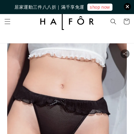
shop now
居家運動三件八八折｜滿千享免運