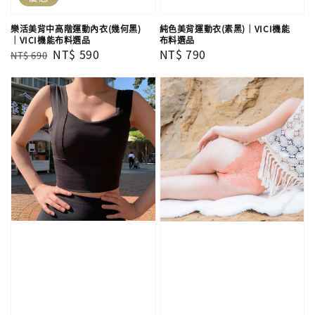
樂活美背中高階運動內衣(幾何黑)
純色美背運動衣(素黑)｜VICI機能
｜VICI機能布料選品
布料選品
Regular
Sale
NT$ 590
Regular
NT$ 790
NT$ 690
price
price
price