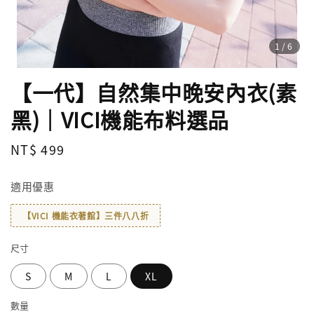
1
/6
【一代】自然集中晚安內衣(素
黑)｜VICI機能布料選品
Regular
NT$ 499
price
適用優惠
【VICI 機能衣著館】三件八八折
尺寸
S
M
L
XL
數量