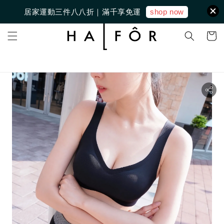
shop now
居家運動三件八八折｜滿千享免運