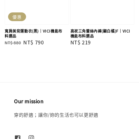
優惠
寬肩美背運動衣(黑)｜VICI機能布
高衩三角蕾絲內褲(顯白橘)F｜VICI
料選品
機能布料選品
Regular
Sale
NT$ 790
Regular
NT$ 219
NT$ 880
price
price
price
Our mission
穿的舒適；讓你/妳的生活也可以更舒適