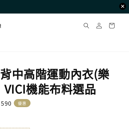
襪
背中高階運動內衣(樂
｜VICI機能布料選品
e
 590
優惠
ce