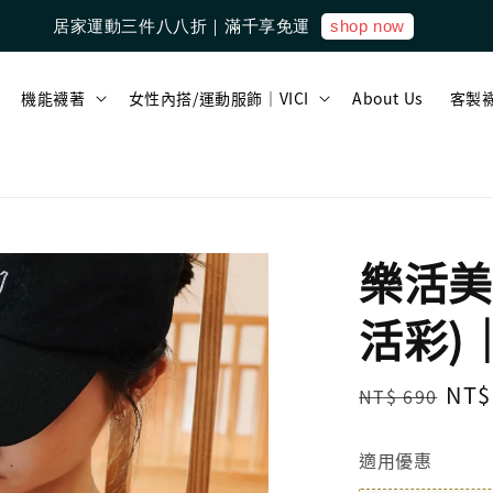
shop now
居家運動三件八八折｜滿千享免運
機能襪著
女性內搭/運動服飾｜VICI
About Us
客製
樂活美
活彩)
Regular
Sal
NT$
NT$ 690
price
pri
適用優惠