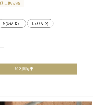
著館】三件八八折
M(34A-D）
L (36A-D)
加入購物車