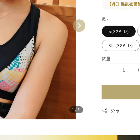
【VICI 機能衣
尺寸
S(32A-D)
XL (38A-D)
數量
1
/5
分享