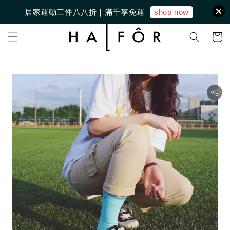
shop now
居家運動三件八八折｜滿千享免運