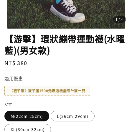
1
/4
【游擊】環狀繃帶運動襪(水曜
藍)(男女款)
Regular
NT$ 380
price
適用優惠
【襪子館】襪子滿1500元贈送機能設計襪一雙
尺寸
M(22cm-25cm)
L(26cm-29cm)
XL(30cm-32cm)