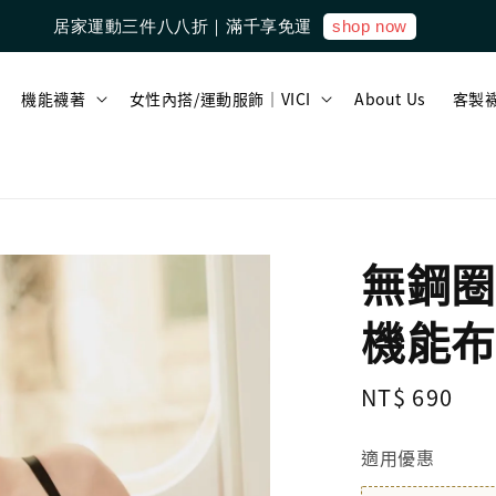
shop now
居家運動三件八八折｜滿千享免運
機能襪著
女性內搭/運動服飾｜VICI
About Us
客製
無鋼圈
機能布
Regular
NT$ 690
售
price
適用優惠