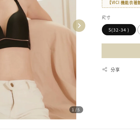
【VICI 機能衣
尺寸
S(32-34 )
分享
1
/5