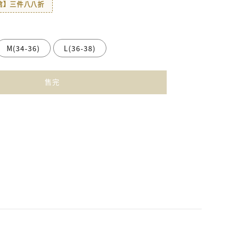
著館】三件八八折
M(34-36)
L(36-38)
售完