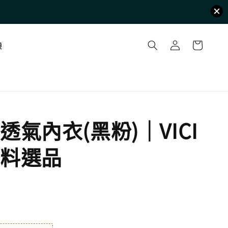
襪
透氣內衣(黑粉)｜VICI
料選品
完