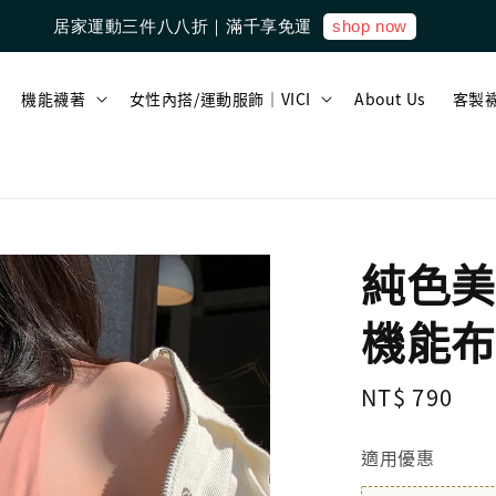
shop now
居家運動三件八八折｜滿千享免運
機能襪著
女性內搭/運動服飾｜VICI
About Us
客製
純色美
機能布
Regular
NT$ 790
price
適用優惠