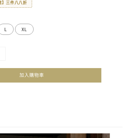
著館】三件八八折
L
XL
加入購物車