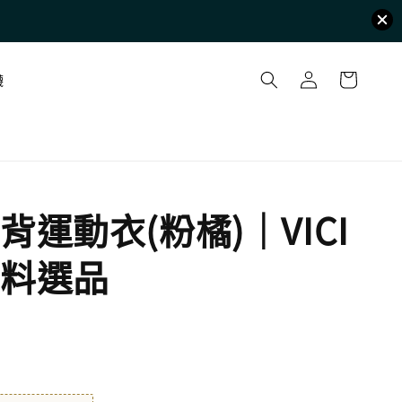
襪
背運動衣(粉橘)｜VICI
料選品