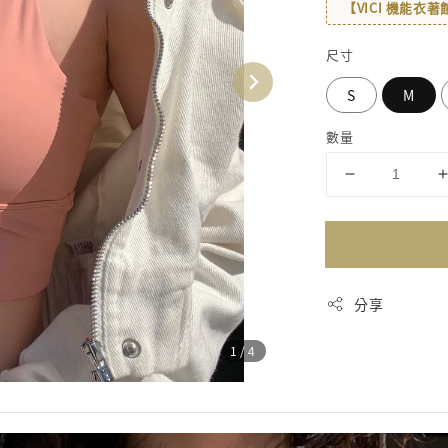
【VICI 機能衣
尺寸
S
M
數量
分享
1
/4