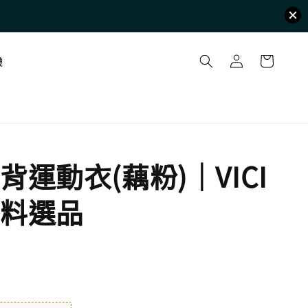
襪
背運動衣(藕粉)｜VICI
料選品