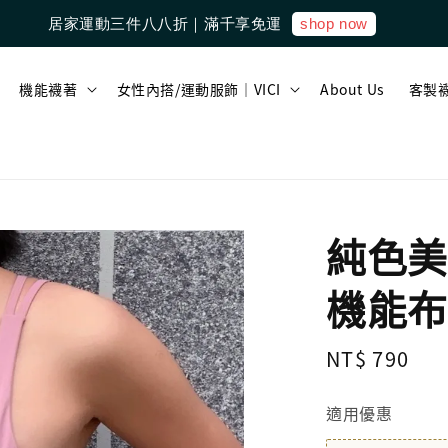
shop now
居家運動三件八八折｜滿千享免運
機能襪著
女性內搭/運動服飾｜VICI
About Us
客製
純色美
機能布
Regular
NT$ 790
price
適用優惠