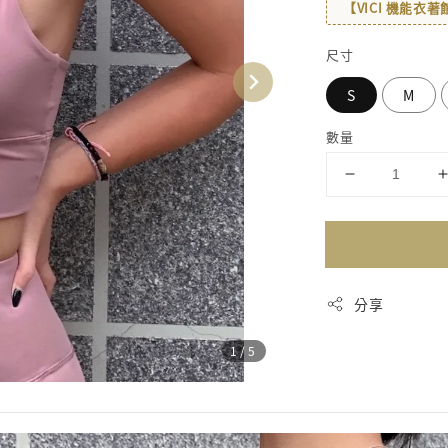
【VICI 機能衣
尺寸
S
M
數量
分享
1
/5