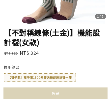
1
/5
【不對稱線條(土金)】機能設
計襪(女款)
Regular
Sale
NT$ 324
NT$ 360
售完
price
price
適用優惠
【襪子館】襪子滿1500元贈送機能設計襪一雙
售完