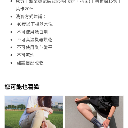
成分｜新型機能尼龍65%(吸排、抗菌)｜精梳棉15%｜
萊卡20%
洗滌方式建議：
40度以下機器水洗
不可使用漂白劑
不可高溫機器烘乾
不可使用熨斗燙平
不可乾洗
建議自然晾乾
您可能也喜歡