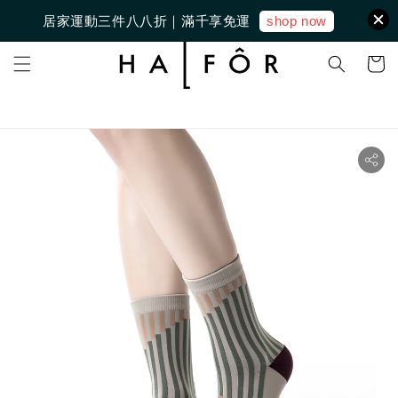
shop now
居家運動三件八八折｜滿千享免運