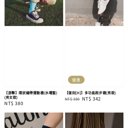
優惠
【游擊】環狀繃帶運動襪(水曜藍)
【復刻[H]】多功能跑步襪(男款)
(男女款)
Regular
Sale
NT$ 342
NT$ 380
Regular
NT$ 380
price
price
price