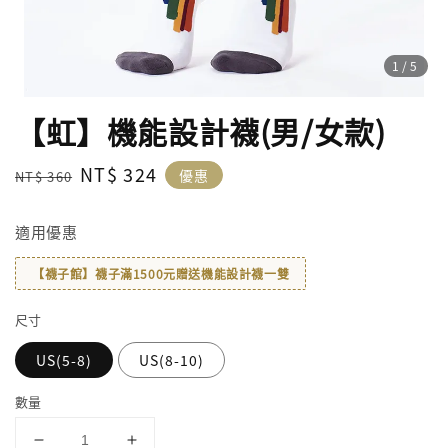
1
/5
【虹】機能設計襪(男/女款)
Regular
Sale
NT$ 324
優惠
NT$ 360
price
price
適用優惠
【襪子館】襪子滿1500元贈送機能設計襪一雙
尺寸
US(5-8)
US(8-10)
數量