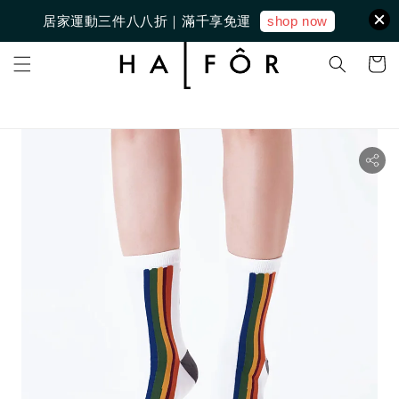
shop now
居家運動三件八八折｜滿千享免運