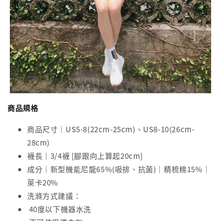
商品規格
商品尺寸｜US5-8(22cm-25cm)、US8-10(26cm-
28cm)
襪長｜3/4襪 [腳跟向上算起20cm]
成分｜新型機能尼龍65%(吸排、抗菌)｜精梳棉15%｜
萊卡20%
洗滌方式建議：
40度以下機器水洗