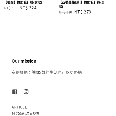
【衝突】機能設計襪(女款)
【西裝菱格[黑]】機能設計襪(男
款)
Regular
Sale
NT$ 324
NT$ 360
Regular
Sale
NT$ 279
NT$ 310
price
price
price
price
Our mission
穿的舒適；讓你/妳的生活也可以更舒適
ARTICLE
付款&配送&發票