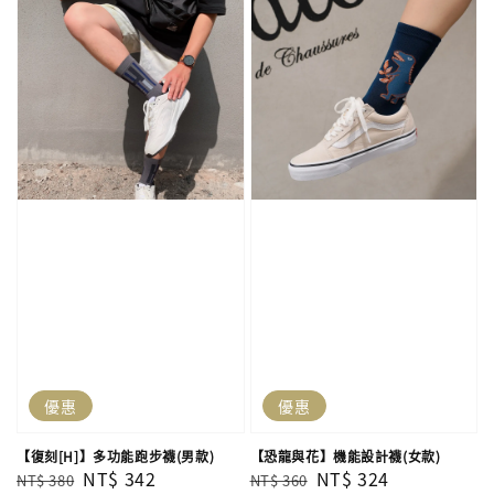
優惠
優惠
【復刻[H]】多功能跑步襪(男款)
【恐龍與花】機能設計襪(女款)
Regular
Sale
NT$ 342
Regular
Sale
NT$ 324
NT$ 380
NT$ 360