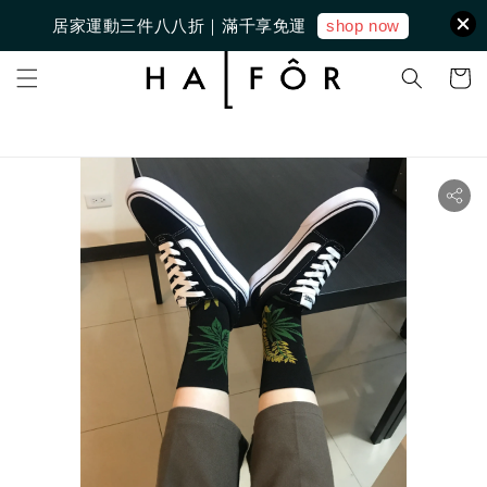
shop now
居家運動三件八八折｜滿千享免運