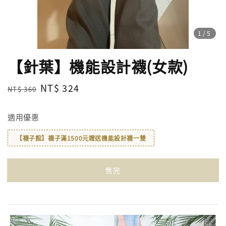
1
/5
【針葉】機能設計襪(女款)
Regular
Sale
NT$ 324
NT$ 360
售完
price
price
適用優惠
【襪子館】襪子滿1500元贈送機能設計襪一雙
售完