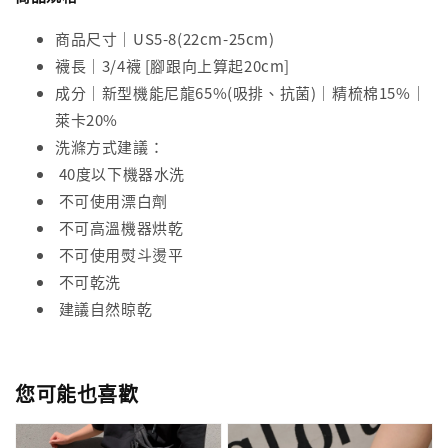
商品尺寸｜US5-8(22cm-25cm)
襪長｜3/4襪 [腳跟向上算起20cm]
成分｜新型機能尼龍65%(吸排、抗菌)｜精梳棉15%｜
萊卡20%
洗滌方式建議：
40度以下機器水洗
不可使用漂白劑
不可高溫機器烘乾
不可使用熨斗燙平
不可乾洗
建議自然晾乾
您可能也喜歡