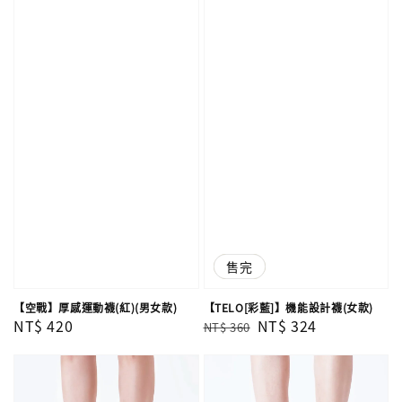
優惠
售完
【空戰】厚感運動襪(紅)(男女款)
【TELO[彩藍]】機能設計襪(女款)
Regular
NT$ 420
Regular
Sale
NT$ 324
NT$ 360
price
price
price