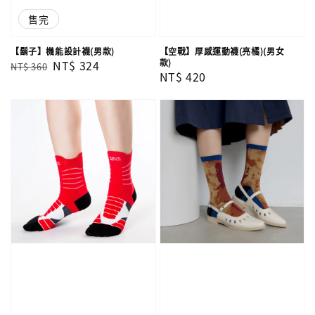
優惠
售完
【鬍子】機能設計襪(男款)
【空戰】厚感運動襪(亮橘)(男女
款)
Regular
Sale
NT$ 324
NT$ 360
Regular
NT$ 420
price
price
price