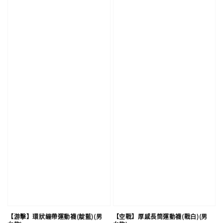
【游擊】環狀繃帶運動襪(靛藍)(男
【空戰】厚感長筒運動襪(戰白)(男