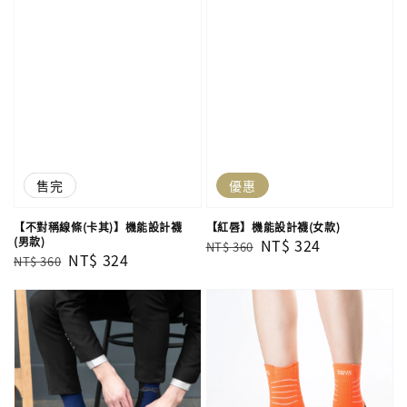
優惠
售完
優惠
【不對稱線條(卡其)】機能設計襪
【紅唇】機能設計襪(女款)
(男款)
Regular
Sale
NT$ 324
NT$ 360
Regular
Sale
NT$ 324
NT$ 360
price
price
price
price