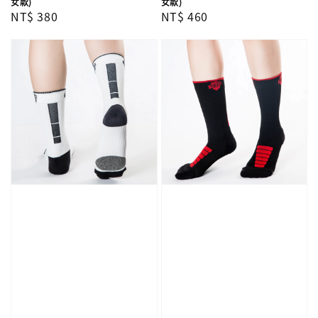
女款)
女款)
Regular
NT$ 380
Regular
NT$ 460
price
price