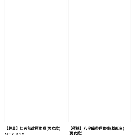
【輕量】仁者無敵運動襪(男女款)
【極速】八字繃帶運動襪(粉紅白)
(男女款)
Regular
NT$ 310