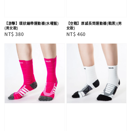
【游擊】環狀繃帶運動襪(水曜藍)
【空戰】厚感長筒運動襪(戰黑)(男
(男女款)
女款)
Regular
NT$ 380
Regular
NT$ 460
price
price