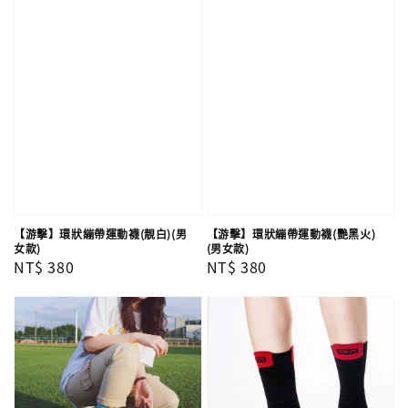
【游擊】環狀繃帶運動襪(靚白)(男
【游擊】環狀繃帶運動襪(艷黑火)
女款)
(男女款)
Regular
NT$ 380
Regular
NT$ 380
price
price