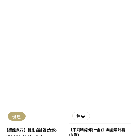
優惠
售完
優惠
【不對稱線條(土金)】機能設計襪
【恐龍與花】機能設計襪(女款)
(女款)