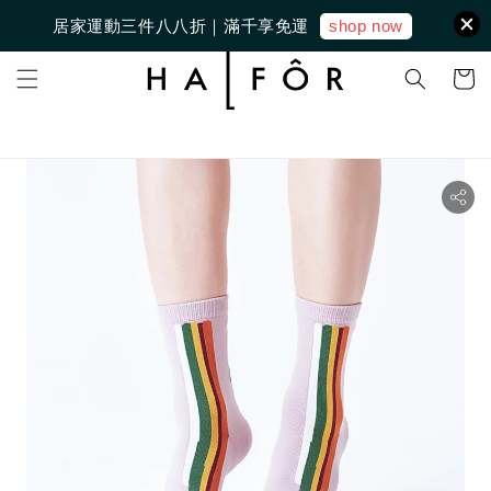
shop now
居家運動三件八八折｜滿千享免運