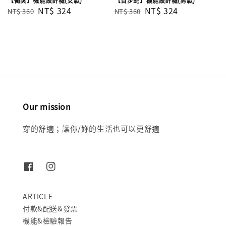
【衝突】機能設計襪(女款)
【百步蛇】機能設計襪(男款)
Regular
Sale
NT$ 324
Regular
Sale
NT$ 324
NT$ 360
NT$ 360
price
price
price
price
Our mission
穿的舒適；讓你/妳的生活也可以更舒適
ARTICLE
付款&配送&發票
機能&檢驗報告