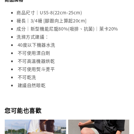
商品尺寸｜US5-8(22cm-25cm)
襪長｜3/4襪 [腳跟向上算起20cm]
成分｜新型機能尼龍80%(吸排、抗菌)｜萊卡20%
洗滌方式建議：
40度以下機器水洗
不可使用漂白劑
不可高溫機器烘乾
不可使用熨斗燙平
不可乾洗
建議自然晾乾
您可能也喜歡