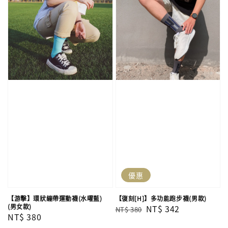
優惠
【游擊】環狀繃帶運動襪(水曜藍)
【復刻[H]】多功能跑步襪(男款)
(男女款)
Regular
Sale
NT$ 342
NT$ 380
Regular
NT$ 380
price
price