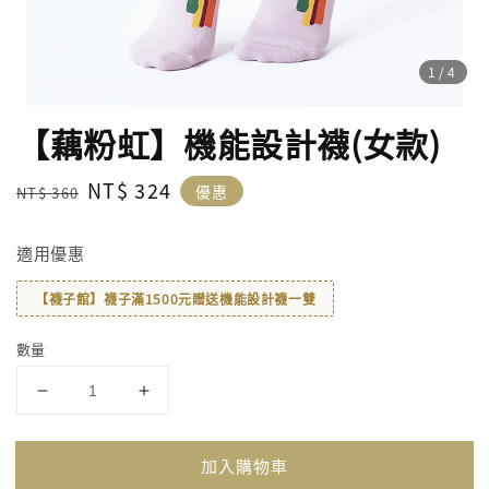
1
/4
【藕粉虹】機能設計襪(女款)
Regular
Sale
NT$ 324
優惠
NT$ 360
price
price
適用優惠
【襪子館】襪子滿1500元贈送機能設計襪一雙
數量
加入購物車